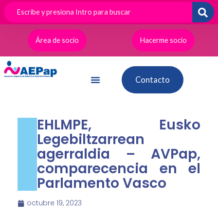
Ir
al
contenido
Área de socio
Hacerme socio
Contacto
EHLMPE, Eusko
Legebiltzarrean
agerraldia – AVPap,
comparecencia en el
Parlamento Vasco
octubre 19, 2023