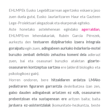
EHLMPEk Eusko Legebiltzarrean agertzeko eskaera jaso
zuen duela gutxi, Eusko Jaurlaritzaren Haur eta Gazteen
Lege-Proiektuari alegazioak eta ekarpenak egiteko.
Aste honetako astelehenean egindako
agerraldian
,
EHLMPEren lehendakariak, Rubén García Pérezek,
aurkeztu den
testuaren diziplinarteko izaera integrala
goraipatu
egin zuen,
adingabeen aurkako indarkeria-motei
buruzko zenbait definizio zehaztea komeni dela
adierazi
zuen, bai eta osasunari buruzko ataletan
gizarte-
osasunaren kontzeptua sartzea
ere (alderdi biologiko eta
psikologikoez gain).
Horren ondoren, bere
hitzaldiaren ardatza
LMAko
pediatraren figuraren garrantzia
deskribatzea izan zen,
gaixo dauden adingabeak artatzen ez ezik, osasunaren
prebentzioan eta sustapenean ere
aritzen baita; baita
jarduera ez-asistentzialak
(komunitate-hezkuntza, beste