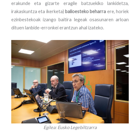
erakunde eta gizarte eragile batzuekiko lankidetza,
irakaskuntza eta ikerketa)
balioesteko beharra
ere, horiek
ezinbestekoak izango baitira legeak osasunaren arloan
dituen lanbide-erronkei erantzun ahal izateko.
Egilea: Eusko Legebiltzarra