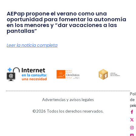
AEPap propone el verano como una
oportunidad para fomentar la autonomía
en los menores y “dar vacaciones a las
pantallas”
Leer la noticia completa
Pol
Pol
Advertencias y avisos legales
de
de
pri
coo
F
X
I
V
P
©2026 Todos los derechos reservados.
a
-
n
i
i
c
t
s
m
n
e
w
t
e
t
b
i
a
o
e
o
t
g
r
o
t
r
e