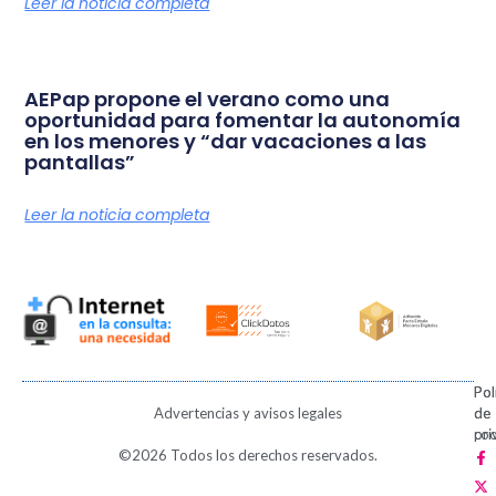
Leer la noticia completa
AEPap propone el verano como una
oportunidad para fomentar la autonomía
en los menores y “dar vacaciones a las
pantallas”
Leer la noticia completa
Pol
Pol
Advertencias y avisos legales
de
de
pri
coo
F
X
I
V
P
©2026 Todos los derechos reservados.
a
-
n
i
i
c
t
s
m
n
e
w
t
e
t