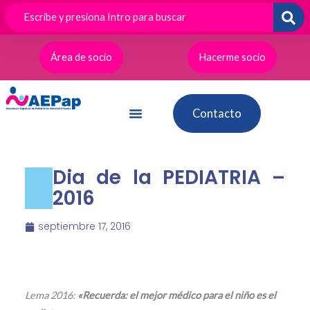
Ir
al
contenido
Área de socio
Hacerme socio
Contacto
Dia de la PEDIATRIA –
2016
septiembre 17, 2016
Lema 2016:
«Recuerda: el mejor médico para el niño es el