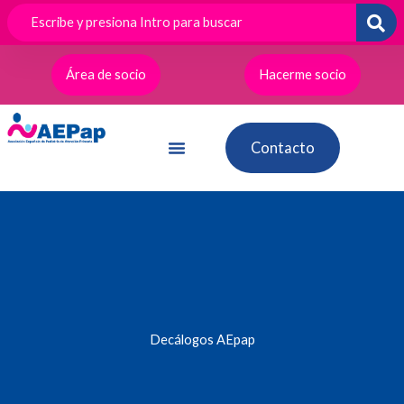
Ir
al
contenido
Área de socio
Hacerme socio
Contacto
Decálogos AEpap