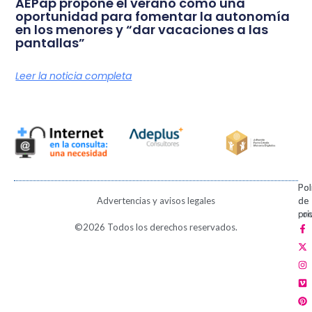
AEPap propone el verano como una
oportunidad para fomentar la autonomía
en los menores y “dar vacaciones a las
pantallas”
Leer la noticia completa
Pol
Pol
Advertencias y avisos legales
de
de
pri
coo
F
X
I
V
P
©2026 Todos los derechos reservados.
a
-
n
i
i
c
t
s
m
n
e
w
t
e
t
b
i
a
o
e
o
t
g
r
o
t
r
e
k
e
a
s
-
r
m
t
f