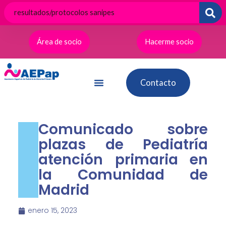
Ir
al
contenido
Área de socio
Hacerme socio
Contacto
Comunicado sobre
plazas de Pediatría
atención primaria en
la Comunidad de
Madrid
enero 15, 2023