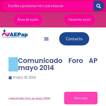
Ir
al
contenido
Área de socio
Hacerme socio
Contacto
Comunicado Foro AP
mayo 2014
mayo 19, 2014
Descarga
comunicado_foro_ap_mayo_2014