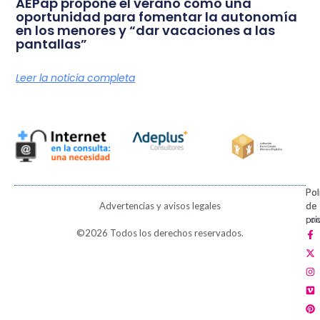
AEPap propone el verano como una
oportunidad para fomentar la autonomía
en los menores y “dar vacaciones a las
pantallas”
Leer la noticia completa
Pol
Pol
Advertencias y avisos legales
de
de
pri
coo
F
X
I
V
P
©2026 Todos los derechos reservados.
a
-
n
i
i
c
t
s
m
n
e
w
t
e
t
b
i
a
o
e
o
t
g
r
o
t
r
e
k
e
a
s
-
r
m
t
f