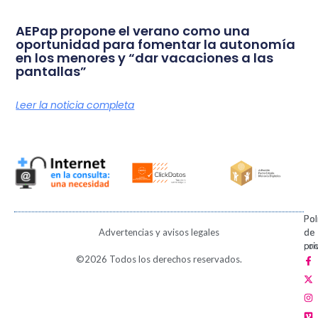
AEPap propone el verano como una
oportunidad para fomentar la autonomía
en los menores y “dar vacaciones a las
pantallas”
Leer la noticia completa
Pol
Pol
Advertencias y avisos legales
de
de
pri
coo
F
X
I
V
P
©2026 Todos los derechos reservados.
a
-
n
i
i
c
t
s
m
n
e
w
t
e
t
b
i
a
o
e
o
t
g
r
o
t
r
e