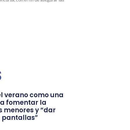
s
l verano como una
a fomentar la
s menores y “dar
 pantallas”