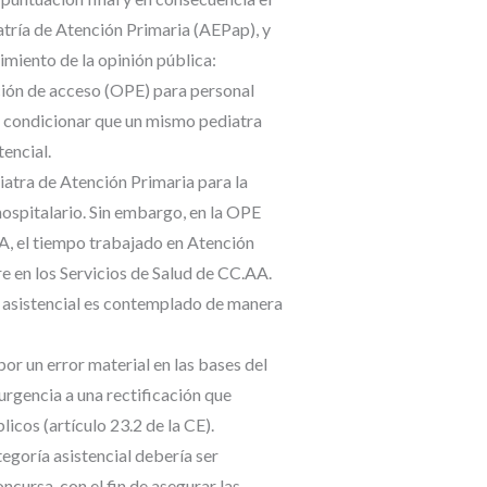
atría de Atención Primaria (AEPap), y
miento de la opinión pública:
ción de acceso (OPE) para personal
de condicionar que un mismo pediatra
tencial.
iatra de Atención Primaria para la
ospitalario. Sin embargo, en la OPE
A, el tiempo trabajado en Atención
e en los Servicios de Salud de CC.AA.
a asistencial es contemplado de manera
or un error material en las bases del
urgencia a una rectificación que
icos (artículo 23.2 de la CE).
egoría asistencial debería ser
cursa, con el fin de asegurar las