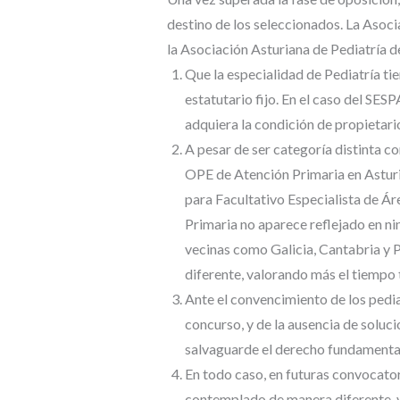
destino de los seleccionados. La Asoci
la Asociación Asturiana de Pediatría 
Que la especialidad de Pediatría t
estatutario fijo. En el caso del SE
adquiera la condición de propietario
A pesar de ser categoría distinta 
OPE de Atención Primaria en Asturi
para Facultativo Especialista de Á
Primaria no aparece reflejado en ni
vecinas como Galicia, Cantabria y 
diferente, valorando más el tiempo 
Ante el convencimiento de los pediat
concurso, y de la ausencia de soluc
salvaguarde el derecho fundamental 
En todo caso, en futuras convocator
contemplado de manera diferente, va