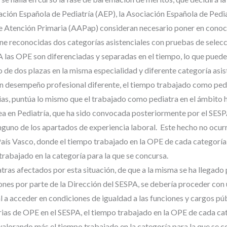
ación Española de Pediatría (AEP), la Asociación Española de Pedi
de Atención Primaria (AAPap) consideran necesario poner en conoci
iene reconocidas dos categorías asistenciales con pruebas de selec
SPA las OPE son diferenciadas y separadas en el tiempo, lo que pue
 de dos plazas en la misma especialidad y diferente categoría asis
con desempeño profesional diferente, el tiempo trabajado como ped
as, puntúa lo mismo que el trabajado como pediatra en el ámbito h
rea en Pediatría, que ha sido convocada posteriormente por el SESP
nguno de los apartados de experiencia laboral. Este hecho no ocurr
País Vasco, donde el tiempo trabajado en la OPE de cada categorí
trabajado en la categoría para la que se concursa.
ras afectados por esta situación, de que a la misma se ha llegado p
iones por parte de la Dirección del SESPA, se debería proceder con 
a acceder en condiciones de igualdad a las funciones y cargos públ
ias de OPE en el SESPA, el tiempo trabajado en la OPE de cada cat
lorando más el tiempo trabajado en la categoría para la que se con