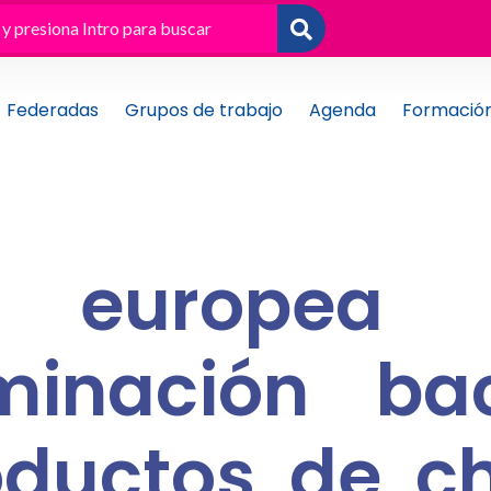
Federadas
Grupos de trabajo
Agenda
Formació
ta europea 
minación bac
oductos de c