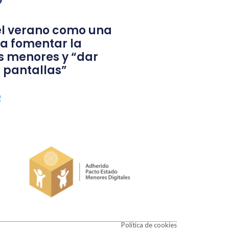
l verano como una
a fomentar la
s menores y “dar
 pantallas”
a
Política de cookies