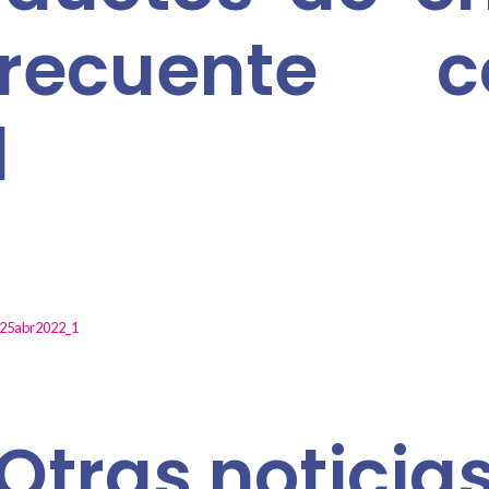
recuente c
l
_25abr2022_1
Otras noticia