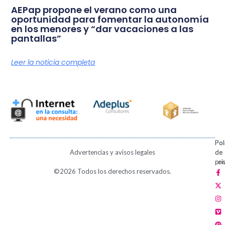
AEPap propone el verano como una
oportunidad para fomentar la autonomía
en los menores y “dar vacaciones a las
pantallas”
Leer la noticia completa
Pol
Pol
Advertencias y avisos legales
de
de
pri
coo
F
X
I
V
P
©2026 Todos los derechos reservados.
a
-
n
i
i
c
t
s
m
n
e
w
t
e
t
b
i
a
o
e
o
t
g
r
o
t
r
e
k
e
a
s
-
r
m
t