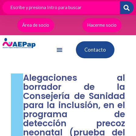
Ir
al
contenido
Área de socio
Hacerme socio
Contacto
Alegaciones al
borrador de la
Consejería de Sanidad
para la inclusión, en el
programa de
detección precoz
neonatal (prueba del