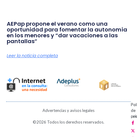
AEPap propone el verano como una
oportunidad para fomentar la autonomía
en los menores y “dar vacaciones a las
pantallas”
Leer la noticia completa
Pol
Pol
Advertencias y avisos legales
de
de
pri
coo
F
X
I
V
P
©2026 Todos los derechos reservados.
a
-
n
i
i
c
t
s
m
n
e
w
t
e
t
b
i
a
o
e