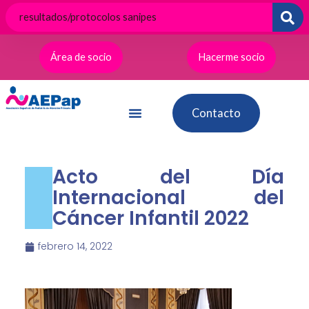
Ir
al
contenido
Área de socio
Hacerme socio
Contacto
Acto del Día
Internacional del
Cáncer Infantil 2022
febrero 14, 2022