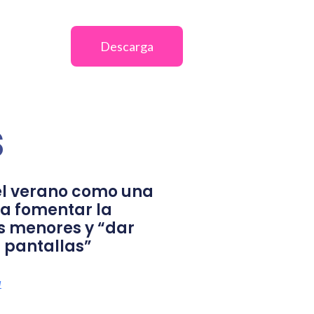
Descarga
s
l verano como una
a fomentar la
s menores y “dar
 pantallas”
a