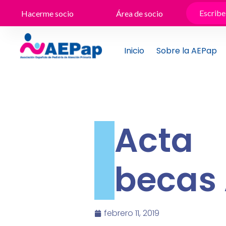
Ir
Hacerme socio
Área de socio
al
contenido
Inicio
Sobre la AEPap
Acta
becas 
febrero 11, 2019