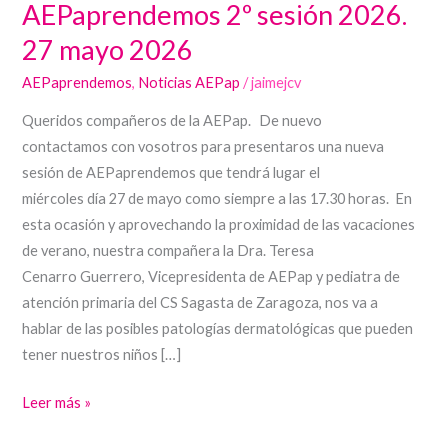
AEPaprendemos 2º sesión 2026.
va
27 mayo 2026
de
vacaciones.
AEPaprendemos
,
Noticias AEPap
/
jaimejcv
AEPaprendemos
Queridos compañeros de la AEPap. De nuevo
2º
contactamos con vosotros para presentaros una nueva
sesión
sesión de AEPaprendemos que tendrá lugar el
2026.
miércoles día 27 de mayo como siempre a las 17.30 horas. En
27
esta ocasión y aprovechando la proximidad de las vacaciones
mayo
de verano, nuestra compañera la Dra. Teresa
2026
Cenarro Guerrero, Vicepresidenta de AEPap y pediatra de
atención primaria del CS Sagasta de Zaragoza, nos va a
hablar de las posibles patologías dermatológicas que pueden
tener nuestros niños […]
Leer más »