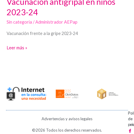
Vacunación antigripal en niños
antigripal
2023-24
en
Sin categoría
/
Administrador AEPap
niños
2023-
Vacunación frente a la gripe 2023-24
24
Leer más »
Pol
Pol
Advertencias y avisos legales
de
de
pri
coo
F
X
I
V
P
©2026 Todos los derechos reservados.
a
-
n
i
i