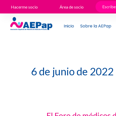
Ir
Hacerme socio
Área de socio
al
contenido
Inicio
Sobre la AEPap
6 de junio de 2022
El Foro de médicos d
El