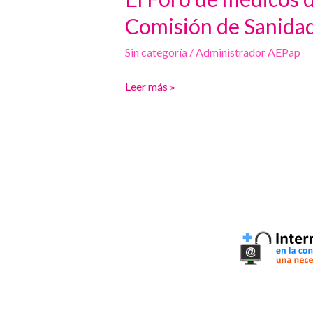
Foro
Comisión de Sanidad
de
Sin categoría
/
Administrador AEPap
médicos
de
Leer más »
Atención
Primaria
se
reúne
con
la
presidenta
de
la
Comisión
de
Sanidad