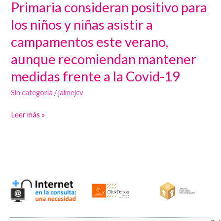
Primaria consideran positivo para
de
los niños y niñas asistir a
Atención
campamentos este verano,
Primaria
consideran
aunque recomiendan mantener
positivo
medidas frente a la Covid-19
para
los
Sin categoría
/
jaimejcv
niños
Leer más »
y
niñas
asistir
a
campamentos
este
verano,
aunque
recomiendan