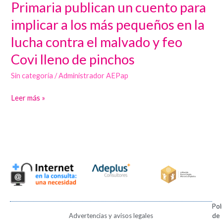
Primaria publican un cuento para
de
implicar a los más pequeños en la
Atención
lucha contra el malvado y feo
Primaria
publican
Covi lleno de pinchos
un
Sin categoría
/
Administrador AEPap
cuento
para
Leer más »
implicar
a
los
más
pequeños
en
la
lucha
contra
Pol
Pol
Advertencias y avisos legales
de
de
el