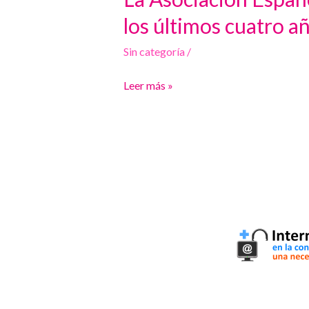
Asociación
los últimos cuatro a
Española
Sin categoría
/
de
Pediatría
Leer más »
de
Atención
Primaria
hace
balance
de
los
últimos
cuatro
años