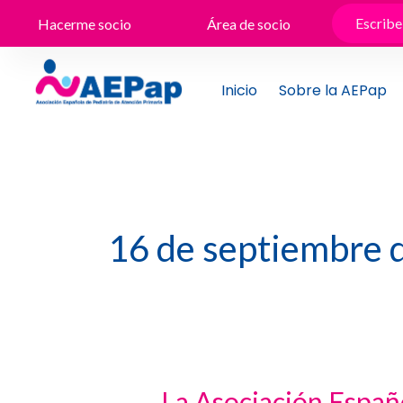
Ir
Hacerme socio
Área de socio
al
contenido
Inicio
Sobre la AEPap
16 de septiembre 
La Asociación Españo
La