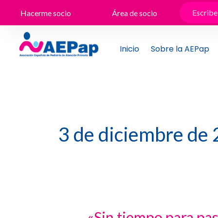
Ir
Hacerme socio
Área de socio
al
contenido
Inicio
Sobre la AEPap
3 de diciembre de
«Sin tiempo para pas
«Sin