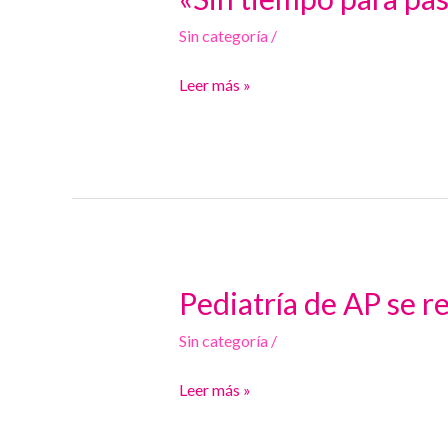
tiempo
Sin categoría
/
para
pasar
Leer más »
consulta»
Pediatría de AP se re
Pediatría
de
Sin categoría
/
AP
se
Leer más »
reúne
con