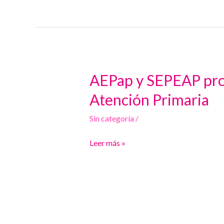
el
Ministerio
por
el
déficit
AEPap y SEPEAP prop
AEPap
de
y
especialistas
Atención Primaria
SEPEAP
Sin categoría
/
proponen
al
Leer más »
Ministerio
soluciones
para
la
Pediatría
en