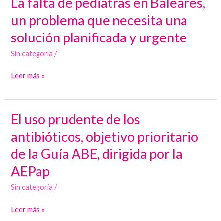
La falta de pediatras en Baleares,
falta
un problema que necesita una
de
solución planificada y urgente
pediatras
en
Sin categoría
/
Baleares,
Leer más »
un
problema
que
El uso prudente de los
necesita
El
una
uso
antibióticos, objetivo prioritario
solución
prudente
de la Guía ABE, dirigida por la
planificada
de
y
AEPap
los
urgente
antibióticos,
Sin categoría
/
objetivo
prioritario
Leer más »
de