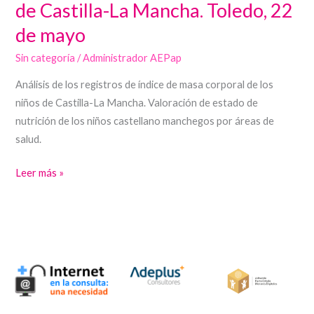
de Castilla-La Mancha. Toledo, 22
Nutrición
de mayo
Pediátrica
de
Sin categoría
/
Administrador AEPap
Castilla-
Análisis de los registros de índice de masa corporal de los
La
niños de Castilla-La Mancha. Valoración de estado de
Mancha.
nutrición de los niños castellano manchegos por áreas de
Toledo,
salud.
22
de
Leer más »
mayo