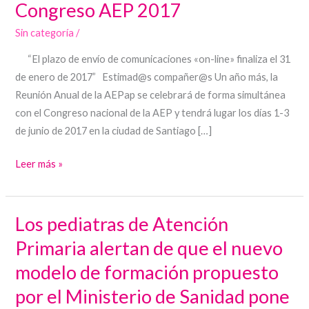
Congreso AEP 2017
Anual
Sin categoría
/
AEPap
–
“El plazo de envío de comunicaciones «on-line» finaliza el 31
65
de enero de 2017” Estimad@s compañer@s Un año más, la
Congreso
Reunión Anual de la AEPap se celebrará de forma simultánea
AEP
con el Congreso nacional de la AEP y tendrá lugar los días 1-3
2017
de junio de 2017 en la ciudad de Santiago […]
Leer más »
Los pediatras de Atención
Los
pediatras
Primaria alertan de que el nuevo
de
modelo de formación propuesto
Atención
por el Ministerio de Sanidad pone
Primaria