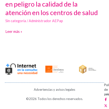
alertan
en peligro la calidad de la
de
atención en los centros de salud
que
el
Sin categoría
/
Administrador AEPap
nuevo
Leer más »
modelo
de
formación
propuesto
por
el
Ministerio
de
Sanidad
Pol
Pol
pone
Advertencias y avisos legales
de
de
pri
coo
en
F
X
I
V
P
©2026 Todos los derechos reservados.
a
-
n
i
i
peligro
c
t
s
m
n
e
w
t
e
t
la