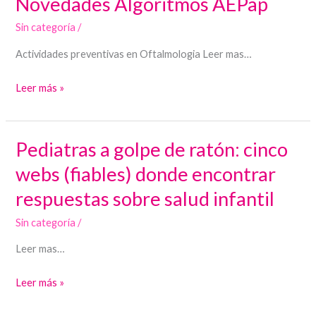
Novedades Algoritmos AEPap
Algoritmos
Sin categoría
/
AEPap
Actividades preventivas en Oftalmologia Leer mas…
Leer más »
Pediatras a golpe de ratón: cinco
Pediatras
a
webs (fiables) donde encontrar
golpe
respuestas sobre salud infantil
de
ratón:
Sin categoría
/
cinco
Leer mas…
webs
(fiables)
Leer más »
donde
encontrar