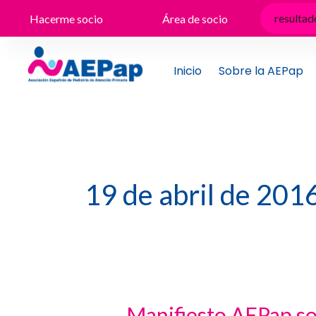
Ir
Hacerme socio
Área de socio
al
contenido
Inicio
Sobre la AEPap
19 de abril de 201
Manifiesto AEPap sob
Manifiesto