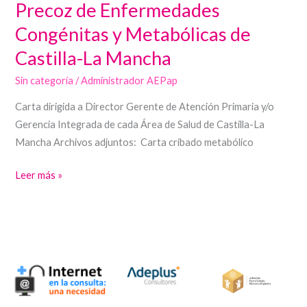
Precoz de Enfermedades
de
Congénitas y Metabólicas de
Detección
Castilla-La Mancha
Precoz
de
Sin categoría
/
Administrador AEPap
Enfermedades
Congénitas
Carta dirigida a Director Gerente de Atención Primaria y/o
y
Gerencia Integrada de cada Área de Salud de Castilla-La
Metabólicas
Mancha Archivos adjuntos: Carta cribado metabólico
de
Leer más »
Castilla-
La
Mancha