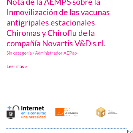
Nota de la AEMPS sobre la
de
Inmovilización de las vacunas
la
antigripales estacionales
AEMPS
Chiromas y Chiroflu de la
sobre
la
compañía Novartis V&D s.r.l.
Inmovilización
Sin categoría
/
Administrador AEPap
de
las
Leer más »
vacunas
antigripales
estacionales
Chiromas
y
Chiroflu
de
la
compañía
Pol
Pol