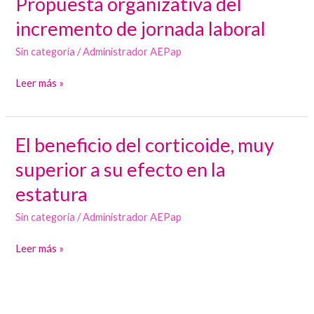
Propuesta organizativa del
organizativa
incremento de jornada laboral
del
Sin categoría
/
Administrador AEPap
incremento
de
Leer más »
jornada
laboral
El beneficio del corticoide, muy
El
beneficio
superior a su efecto en la
del
estatura
corticoide,
muy
Sin categoría
/
Administrador AEPap
superior
Leer más »
a
su
efecto
en